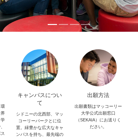
キャンパスについ
出願方法
て
、環
出願書類はマッコーリー
世界
大学公式出願窓口
シドニーの北西部、マッ
、学
（SEKAIA）にお送りく
コーリーパークとに位
で、
ださい。
置。緑豊かな広大なキャ
パス
ンパスを持ち、最先端の