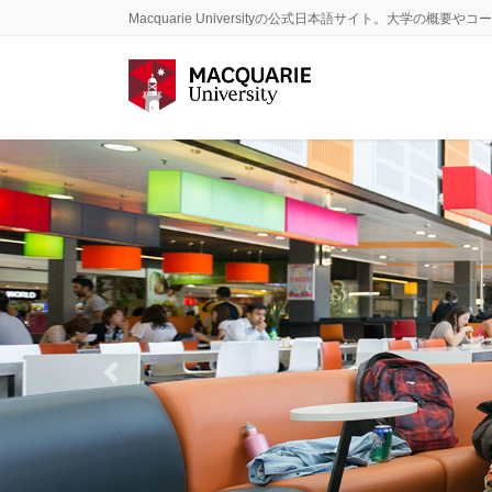
コ
ナ
Macquarie Universityの公式日本語サイト。大学の
ン
ビ
テ
ゲ
ン
ー
ツ
シ
に
ョ
移
ン
動
に
移
動
Previous